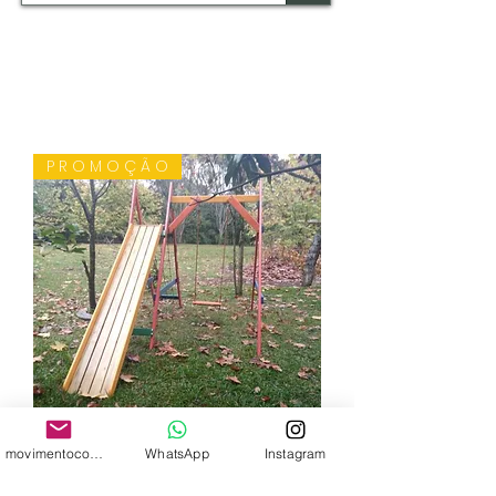
P R O M O Ç Ã O
movimentocomalegria.sp@gmail.com
WhatsApp
Instagram
ESCORREGADOR COM BALANÇO